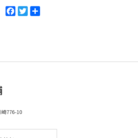
F
T
共
a
w
有
c
itt
e
er
b
o
o
k
舗
776-10