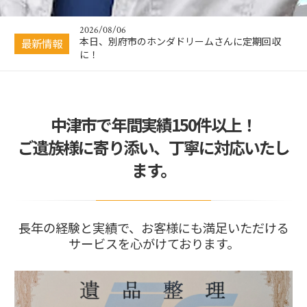
いに！
2026/08/06
本日、別府市のホンダドリームさんに定期回収
最新情報
に！
2026/08/05
本日、日出町豊岡1軒家の剪定と伐採に向かいま
した！
中津市で年間実績150件以上！
2026/08/04
本日、熊本地震に募金をさせて頂きました
ご遺族様に寄り添い、丁寧に対応いたし
2026/07/31
ます。
本日、大分市大津町のアパート1階に引っ越し不
要物の引き取りに…
2026/08/08
本日、大手運輸会社主催のちびっ子相撲のお手伝
いに！
長年の経験と実績で、お客様にも満足いただける
サービスを心がけております。