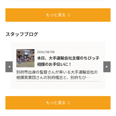
もっと見る
スタッフブログ
2026/08/08
伐
本日、大手運輸会社主催のちびっ子
相撲のお手伝いに！
に
別府市出身の監督さんが率いる大手運輸会社の
今
相撲実業団さんの別府稽古と、別府ちび…
た
もっと見る