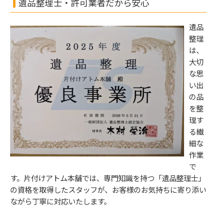
遺品整理士・許可業者だから安心
遺品
整理
は、
大切
な思
い出
の品
を整
理す
る繊
細な
作業
で
す。片付けアトム本舗では、専門知識を持つ「遺品整理士」
の資格を取得したスタッフが、お客様のお気持ちに寄り添い
ながら丁寧に対応いたします。