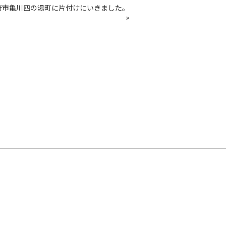
府市亀川四の湯町に片付けにいきました。
»