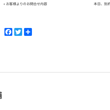
«
お客様よりのお問合せ内容
本日、別
F
T
共
a
w
有
c
itt
e
er
b
o
o
k
舗