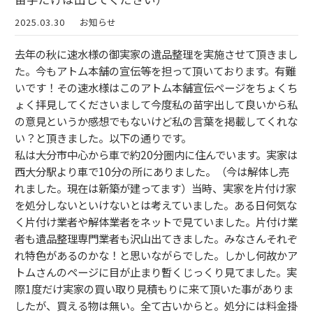
2025.03.30
お知らせ
去年の秋に速水様の御実家の遺品整理を実施させて頂きまし
た。今もアトム本舗の宣伝等を担って頂いております。有難
いです！その速水様はこのアトム本舗宣伝ページをちょくち
ょく拝見してくださいまして今度私の苗字出して良いから私
の意見というか感想でもないけど私の言葉を掲載してくれな
い？と頂きました。以下の通りです。
私は大分市中心から車で約20分圏内に住んでいます。実家は
西大分駅より車で10分の所にありました。（今は解体し売
れました。現在は新築が建ってます）当時、実家を片付け家
を処分しないといけないとは考えていました。ある日何気な
く片付け業者や解体業者をネットで見ていました。片付け業
者も遺品整理専門業者も沢山出てきました。みなさんそれぞ
れ特色があるのかな！と思いながらでした。しかし何故かア
トムさんのページに目が止まり暫くじっくり見てました。実
際1度だけ実家の買い取り見積もりに来て頂いた事がありま
したが、買える物は無い。全て古いからと。処分には料金掛