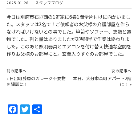
2025.01.28
スタッフブログ
今日は別府市石垣西の1軒家に6畳1間全片付けに向かいまし
た。スタッフは2名で！ご依頼者のお父様の介護部屋を作ら
なければいけないとの事でした。箪笥やソファー、衣類と置
物でした。割と量はありましたが2時間半で作業は終わりま
した。このあと照明器具とエアコンを付け替え快適な空間を
作りお父様のお部屋にと。玄関入りすぐのお部屋でした。
前の記事へ
次の記事へ
«
日出町藤原のガレージ不要物
本日、大分市森町アパート2階
を綺麗に！
に！
»
F
T
共
a
w
有
c
itt