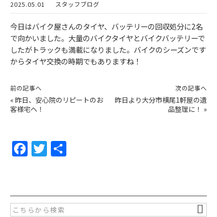
2025.05.01
スタッフブログ
今日はバイク屋さんのタイヤ、バッテリーの回収処分に2名
で向かいました。大量のバイクタイヤとバイクバッテリーで
したがトラックも満載になりました。バイクのシーズンです
からタイヤ交換の時期でもありますね！
前の記事へ
次の記事へ
«
昨日、安心院のリピートのお
昨日より大分市横尾1軒屋の遺
客様宅へ！
品整理に！
»
F
T
共
a
w
有
c
itt
e
er
b