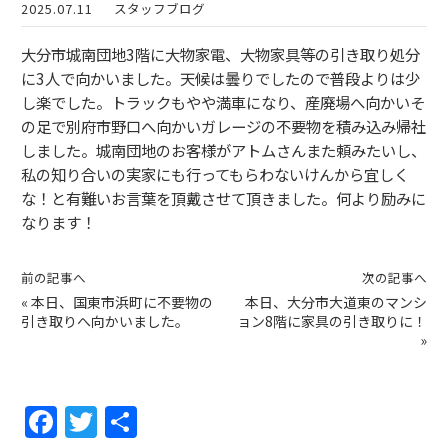
2025.07.11
スタッフブログ
大分市城南団地3階に大物家電、大物家具等の引き取り処分
に3人で向かいました。天候は曇りでしたので普段よりは少
し楽でした。トラックもやや満車になり、産廃場へ向かいそ
の足で別府市野口へ向かいガレージの不要物を積み込み帰社
しました。城南団地のお客様がアトムさんまた頼みたいし、
私の知り合いの実家にも行ってもらわないけんから宜しく
な！と有難いお言葉を頂戴させて頂きました。何より励みに
なります！
前の記事へ
次の記事へ
«
本日、国東市浜町に不要物の
本日、大分市大道東のマンシ
引き取りへ向かいました。
ョン8階に家具の引き取りに！
»
F
T
共