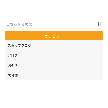
a
w
有
c
itt
e
er
b
o
カテゴリー
o
k
スタッフブログ
ブログ
お知らせ
未分類