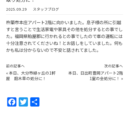
2025.09.29
スタッフブログ
杵築市本庄アパート2階に向かいました。息子様の所に引越
すと言うことで生活家電や家具その他を処分するとの事でし
た。福岡県粕屋郡に行かれるとの事でしたので車の運転には
十分注意されてくださいね！とお話しをしていました。何も
かも私は分からないので不安と話されてました。
前の記事へ
次の記事へ
«
本日、大分市緑ヶ丘の1軒
本日、日出町豊岡アパート2階
屋 庭木草の処分に！
1室の全処分に！
»
F
T
共
a
w
有
c
itt