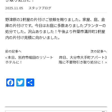
2025.11.05
スタッフブログ
野津原の1軒屋の片付けご依頼を賜りました。家屋、庭、倉
庫の片付けです。今日はお庭に多数ありましたプランターの
処分でした。沢山ありました！午後より杵築市溝井町1軒屋
内の片付け見積に向かいました。
前の記事へ
次の記事へ
«
本日、別府市堀田のリゾート
昨日、大分市大手町アパート3
ホテルに！
階に不要物引き取り処分に！
»
F
T
共
a
w
有
c
itt
e
er