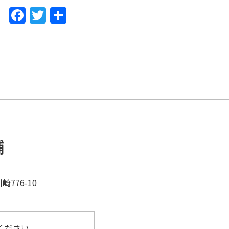
F
T
共
a
w
有
c
itt
e
er
b
o
o
k
舗
776-10
ください。