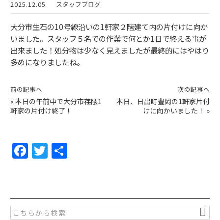
2025.12.05
スタッフブログ
大分市生石の10号線沿いの1軒家２階建て内の片付けに向か
いました。スタッフ５名での作業で何とか1日で終える事が
出来ました！処分物は少なく見えましたが最終的にはやはり
多めになりましたね。
前の記事へ
次の記事へ
«
本日の午前中で大分市荏隈1
本日、日出町豊岡の1軒家片付
軒家の片付け終了！
けに向かいました！
»
F
T
共
a
w
有
c
itt
e
er
b