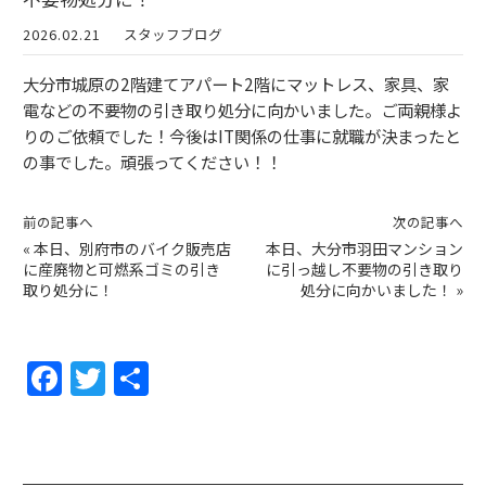
2026.02.21
スタッフブログ
大分市城原の2階建てアパート2階にマットレス、家具、家
電などの不要物の引き取り処分に向かいました。ご両親様よ
りのご依頼でした！今後はIT関係の仕事に就職が決まったと
の事でした。頑張ってください！！
前の記事へ
次の記事へ
«
本日、別府市のバイク販売店
本日、大分市羽田マンション
に産廃物と可燃系ゴミの引き
に引っ越し不要物の引き取り
取り処分に！
処分に向かいました！
»
F
T
共
a
w
有
c
itt
e
er