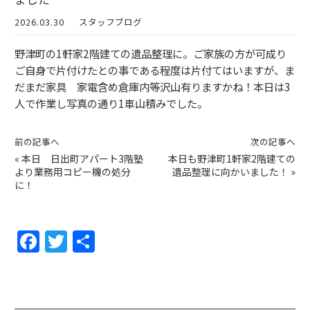
2026.03.30
スタッフブログ
野津町の1軒家2階建ての遺品整理に。ご家族の方が可成り
ご自身で片付けたとの事である程度は片付てはいますが、ま
だまだ家具 家電含め倉庫内等沢山有りますかね！本日は3
人で作業し写真の通り1車山積みでした。
前の記事へ
次の記事へ
«
本日 日出町アパート3階塾
本日も野津町1軒家2階建ての
より業務用コピー機の処分
遺品整理に向かいました！
»
に！
F
T
共
a
w
有
c
itt
e
er