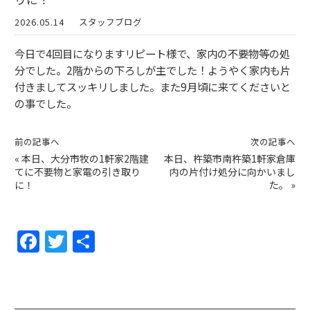
2026.05.14
スタッフブログ
今日で4回目になりますリピート様で、家内の不要物等の処
分でした。2階からの下ろしが主でした！ようやく家内も片
付きましてスッキリしました。また9月頃に来てくださいと
の事でした。
前の記事へ
次の記事へ
«
本日、大分市牧の1軒家2階建
本日、杵築市南杵築1軒家倉庫
てに不要物と家電の引き取り
内の片付け処分に向かいまし
に！
た。
»
F
T
共
a
w
有
c
itt
e
er