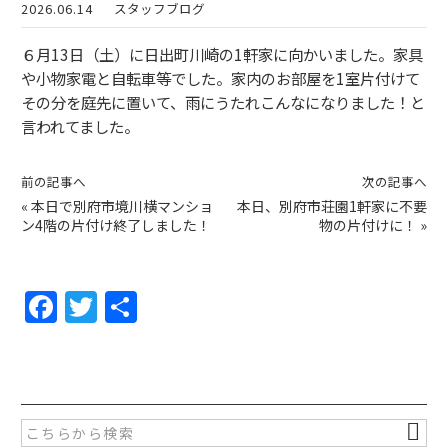
2026.06.14
スタッフブログ
６月13日（土）に日出町川崎の1軒家に向かいました。家具
や小物家電と自転車等でした。家内のお部屋を1室片付けて
その分を庭先に置いて、雨にうたれこんなになりました！と
言われてました。
前の記事へ
次の記事へ
«
本日で別府市境川横マンショ
本日、別府市荘園1軒家に不要
ン4階の片付け終了しました！
物の片付けに！
»
F
T
共
a
w
有
c
itt
e
er
b