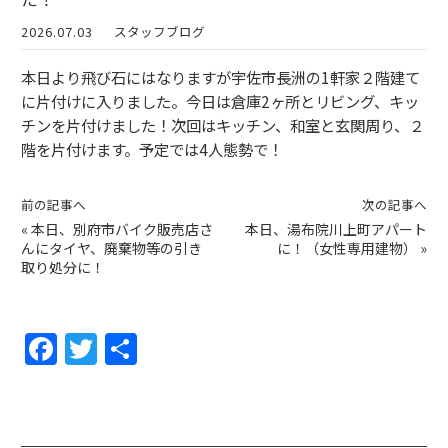
2026.07.03
スタッフブログ
本日より飛び石にはなりますが宇佐市長洲の1軒家２階建て
に片付けに入りました。今日は倉庫2ヶ所とリビング、キッ
チンを片付けました！次回はキッチン、和室と玄関周り、２
階を片付けます。予定では4人態勢で！
前の記事へ
次の記事へ
«
本日、別府市バイク販売店さ
本日、湯布院川上町アパート
んにタイヤ、廃棄物等の引き
に！（女性専用建物）
»
取り処分に！
F
T
共
a
w
有
c
itt
e
er