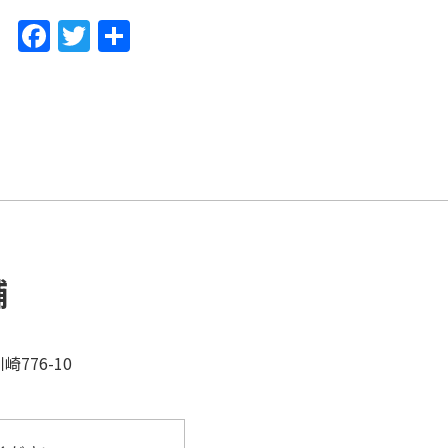
F
T
共
a
w
有
c
itt
e
er
b
o
o
k
舗
776-10