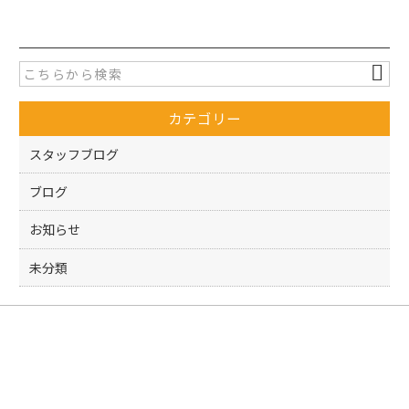
c
itt
e
er
b
o
カテゴリー
o
k
スタッフブログ
ブログ
お知らせ
未分類