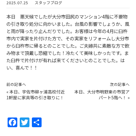
2025.07.25
スタッフブログ
本日 悪天候でしたが大分市田尻のマンション4階に不要物
の引き取り処分に向かいました。台風の影響でしょうか、風
と雨が降ったり止んだりでした。お客様は今年の4月に臼杵
市内で実家を片付けた方で、その実家をリフォームし大分市
から臼杵市に帰るとのことでした。ご夫婦共に素敵な方で飲
み物まで頂戴し恐縮でした！冷たくて美味しかったです。ま
た臼杵で片付けが有れば来てくださいとのことでした。は
い、喜んで！！
前の記事へ
次の記事へ
«
本日、宇佐市柳ヶ浦高校付近
本日、大分市明野東の市営ア
1軒屋に家具等の引き取りに！
パート5階へ！
»
F
T
共
a
w
有